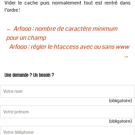
Vider le cache puis normalement tout est rentré dans
l’ordre !
←
Arfooo : nombre de caractère minimum
NAVIGATION
pour un champ
Arfooo : régler le htaccess avec ou sans www
DES
→
ARTICLES
Une demande ? Un besoin ?
(obligatoire)
(obligatoire)