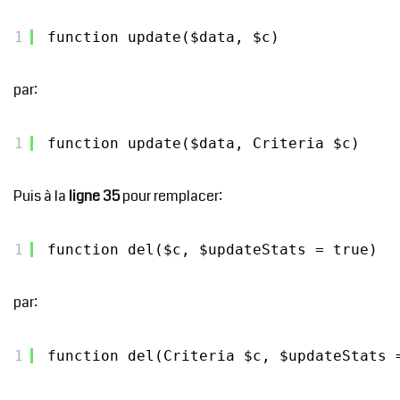
1
function update($data, $c)
par:
1
function update($data, Criteria $c)
Puis à la
ligne 35
pour remplacer:
1
function del($c, $updateStats = true)
par:
1
function del(Criteria $c, $updateStats 