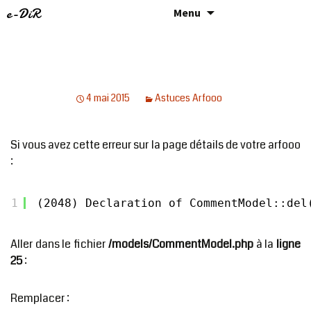
e-DiR
Menu
ARFOOO : ERREUR SUR LE FICHIER COMMENTMODEL.PHP :
COMMENTMODEL::DEL()
4 mai 2015
Astuces Arfooo
Si vous avez cette erreur sur la page détails de votre arfooo
:
1
(2048) Declaration of CommentModel::del
Aller dans le fichier
/models/CommentModel.php
à la
ligne
25
:
Remplacer :